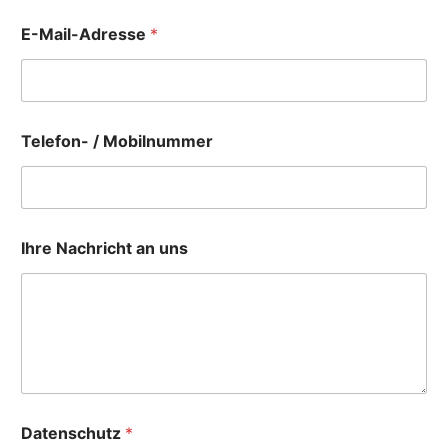
E-Mail-Adresse
*
Telefon- / Mobilnummer
T
Ihre Nachricht an uns
e
l
e
f
o
n
-
D
a
t
Datenschutz
*
e