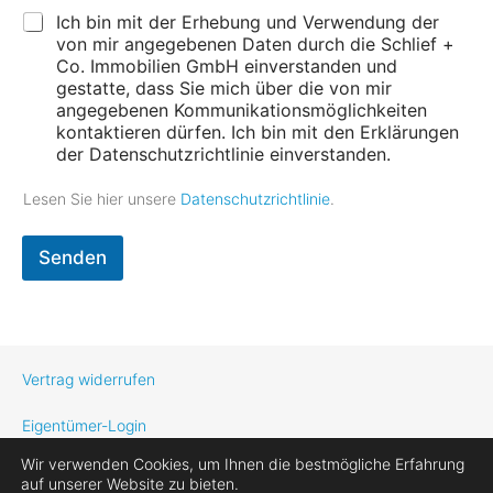
n
Ich bin mit der Erhebung und Verwendung der
s
von mir angegebenen Daten durch die Schlief +
c
Co. Immobilien GmbH einverstanden und
h
gestatte, dass Sie mich über die von mir
u
angegebenen Kommunikationsmöglichkeiten
t
kontaktieren dürfen. Ich bin mit den Erklärungen
z
der Datenschutzrichtlinie einverstanden.
V
o
Lesen Sie hier unsere
Datenschutzrichtlinie
.
r
-
Senden
Vertrag widerrufen
Eigentümer-Login
Wir verwenden Cookies, um Ihnen die bestmögliche Erfahrung
Datenschutzerklärung
auf unserer Website zu bieten.