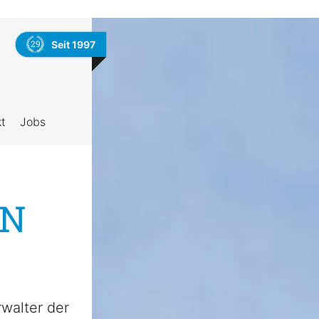
29
Seit 1997
t
Jobs
EN
rwalter der