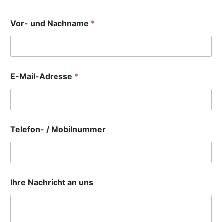
Vor- und Nachname
*
E-Mail-Adresse
*
N
Telefon- / Mobilnummer
a
c
h
r
i
c
Ihre Nachricht an uns
h
t
*
T