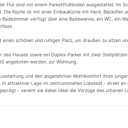
r Flur sind mit einem Parkettfußboden ausgestattet. Im S
st. Die Küche ist mit einer Einbauküche mit Herd, Backofen 
as Badezimmer verfügt über eine Badewanne, ein WC, ein W
hluss.
et einen schönen und ruhigen Platz, um draußen zu sitzen u
er des Hauses sowie ein Duplex-Parker mit zwei Stellplätzen
000 angeboten werden, zur Wohnung.
Ausstattung und den angenehmen Wohnkomfort ihres jungen
 In attraktiver Lage im zentrumsnahen Lokstedt - direkt a
geprägt - vereint sie dabei ideal die Vorzüge des urbane